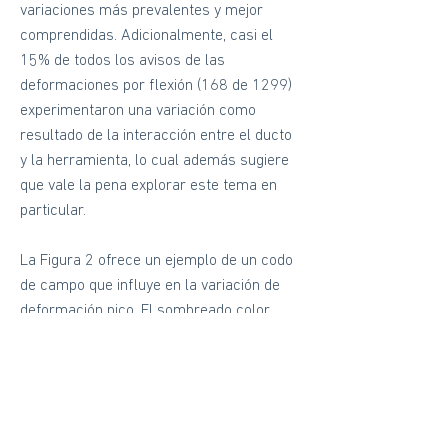
variaciones más prevalentes y mejor
comprendidas. Adicionalmente, casi el
15% de todos los avisos de las
deformaciones por flexión (168 de 1299)
experimentaron una variación como
resultado de la interacción entre el ducto
y la herramienta, lo cual además sugiere
que vale la pena explorar este tema en
particular.
La Figura 2 ofrece un ejemplo de un codo
de campo que influye en la variación de
deformación pico. El sombreado color
rosa representa el grado del aviso de la
deformación por flexión y el sombreado
color verde indica un codo de campo. Los
trazos totales de la deformación por
flexión de las primeras seis inspecciones