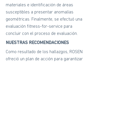
materiales e identificación de áreas
susceptibles a presentar anomalías
geométricas. Finalmente, se efectuó una
evaluación fitness-for-service para
concluir con el proceso de evaluación.
NUESTRAS RECOMENDACIONES
Como resultado de los hallazgos, ROSEN
ofreció un plan de acción para garantizar
la capacidad de operación y la integridad
de los activos en un futuro. Incluyó crear
una estrategia de control de corrosión
para minimizar riesgos en caso de que el
gas llegue a presentar condiciones de
operación anormales y para reducir la
posibilidad de corrosión interna. Se
consideraron recomendaciones para
controlar amenazas de corrosión externa